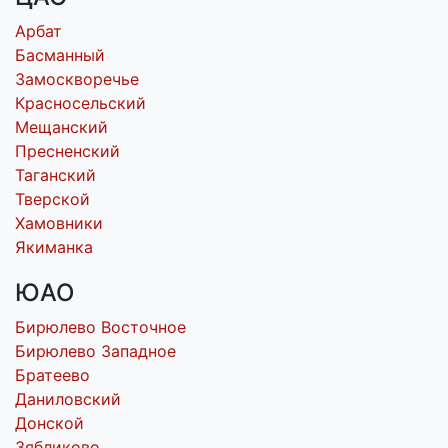
Арбат
Басманный
Замоскворечье
Красносельский
Мещанский
Пресненский
Таганский
Тверской
Хамовники
Якиманка
ЮАО
Бирюлево Восточное
Бирюлево Западное
Братеево
Даниловский
Донской
Зябликово