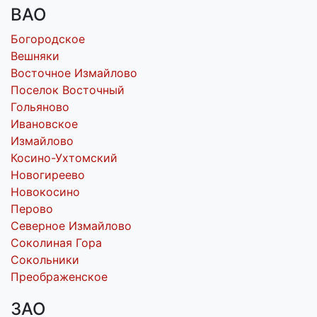
ВАО
Богородское
Вешняки
Восточное Измайлово
Поселок Восточный
Гольяново
Ивановское
Измайлово
Косино-Ухтомский
Новогиреево
Новокосино
Перово
Северное Измайлово
Соколиная Гора
Сокольники
Преображенское
ЗАО