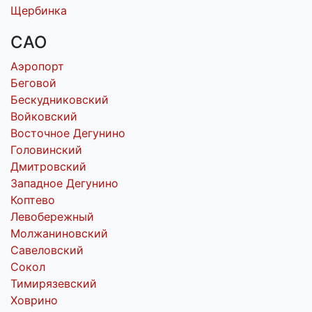
Щербинка
САО
Аэропорт
Беговой
Бескудниковский
Войковский
Восточное Дегунино
Головинский
Дмитровский
Западное Дегунино
Коптево
Левобережный
Молжаниновский
Савеловский
Сокол
Тимирязевский
Ховрино