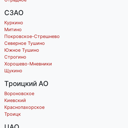
СЗАО
Куркино
Митино
Покровское-Стрешнево
Северное Тушино
Южное Тушино
Строгино
Хорошево-Мневники
Щукино
Троицкий АО
Вороновское
Киевский
Краснопахорское
Троицк
ЦАО