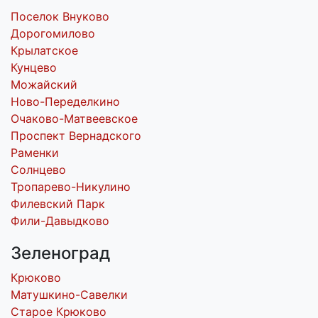
Поселок Внуково
Дорогомилово
Крылатское
Кунцево
Можайский
Ново-Переделкино
Очаково-Матвеевское
Проспект Вернадского
Раменки
Солнцево
Тропарево-Никулино
Филевский Парк
Фили-Давыдково
Зеленоград
Крюково
Матушкино-Савелки
Старое Крюково