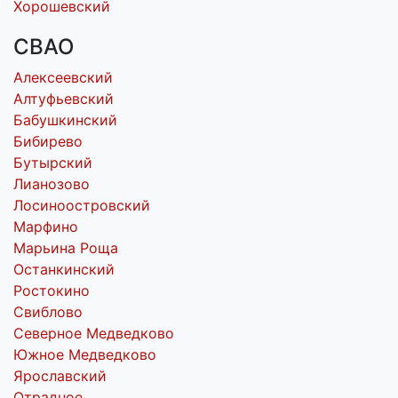
Хорошевский
СВАО
Алексеевский
Алтуфьевский
Бабушкинский
Бибирево
Бутырский
Лианозово
Лосиноостровский
Марфино
Марьина Роща
Останкинский
Ростокино
Свиблово
Северное Медведково
Южное Медведково
Ярославский
Отрадное