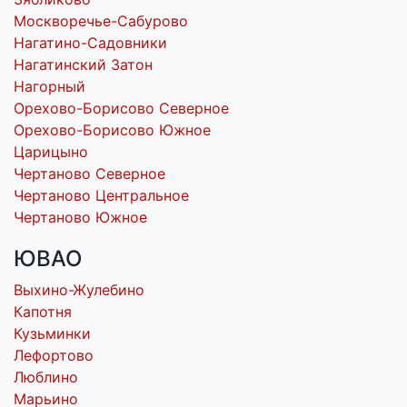
Москворечье-Сабурово
Нагатино-Садовники
Нагатинский Затон
Нагорный
Орехово-Борисово Северное
Орехово-Борисово Южное
Царицыно
Чертаново Северное
Чертаново Центральное
Чертаново Южное
ЮВАО
Выхино-Жулебино
Капотня
Кузьминки
Лефортово
Люблино
Марьино