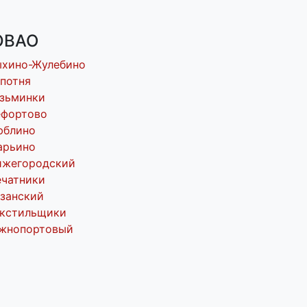
ВАО
ыхино-Жулебино
потня
зьминки
ефортово
юблино
арьино
ижегородский
чатники
занский
екстильщики
жнопортовый