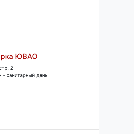
арка ЮВАО
стр. 2
н - санитарный день