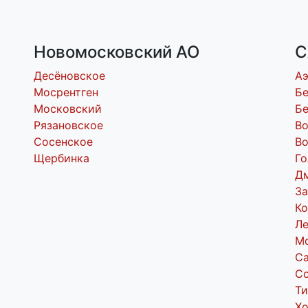
Новомосковский АО
С
Десёновское
А
Мосрентген
Бе
Московский
Бе
Рязановское
В
Сосенское
Во
Щербинка
Го
Д
За
Ко
Л
М
С
С
Т
Х