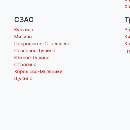
Х
СЗАО
Т
Куркино
В
Митино
Ки
Покровское-Стрешнево
Кр
Северное Тушино
Т
Южное Тушино
Строгино
Хорошево-Мневники
Щукино