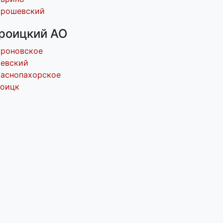
орошевский
роицкий АО
ороновское
евский
аснопахорское
роицк