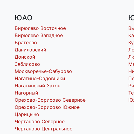
ЮАО
Ю
Бирюлево Восточное
В
Бирюлево Западное
Ка
Братеево
Ку
Даниловский
Л
Донской
Л
Зябликово
М
Москворечье-Сабурово
Н
Нагатино-Садовники
Пе
Нагатинский Затон
Ря
Нагорный
Т
Орехово-Борисово Северное
Ю
Орехово-Борисово Южное
Царицыно
Чертаново Северное
Чертаново Центральное