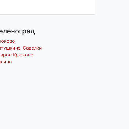
еленоград
рюково
атушкино-Савелки
тарое Крюково
илино