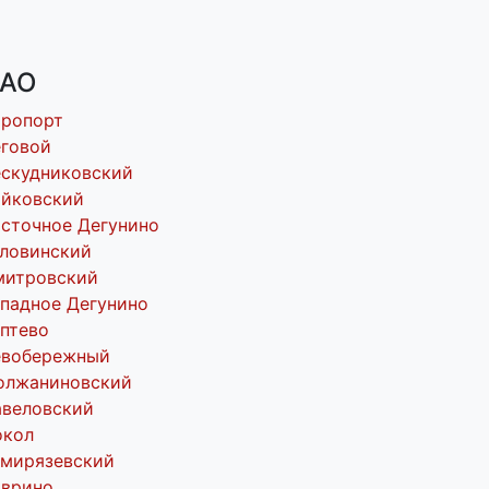
АО
эропорт
говой
скудниковский
ойковский
сточное Дегунино
ловинский
митровский
падное Дегунино
птево
евобережный
олжаниновский
авеловский
окол
имирязевский
оврино