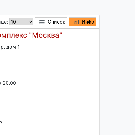
ице:
Список
Инфо
омплекс "Москва"
р, дом 1
о 20.00
А