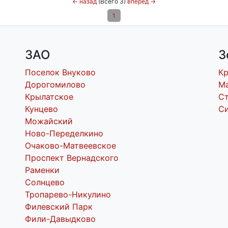
←
назад
(Всего 3)
вперед
→
1
ЗАО
З
Поселок Внуково
К
Дорогомилово
М
Крылатское
С
Кунцево
С
Можайский
Ново-Переделкино
Очаково-Матвеевское
Проспект Вернадского
Раменки
Солнцево
Тропарево-Никулино
Филевский Парк
Фили-Давыдково