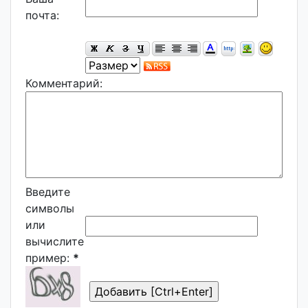
почта:
Комментарий:
Введите
символы
или
вычислите
пример:
*