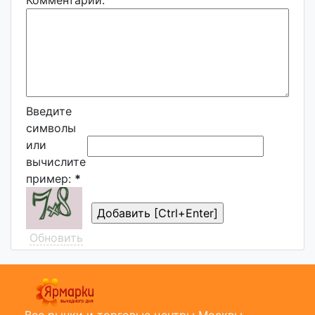
Комментарий:
Введите
символы
или
вычислите
пример:
*
Обновить