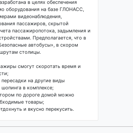
азработана в целях обеспечения
мо оборудования на базе ГЛОНАСС,
мерами видеонаблюдения,
вания пассажиров, скрытой
учета пассажиропотока, задымления и
стройствами. Предполагается, что в
Безопасные автобусы», в скором
ршрутам столицы.
ссажиры смогут скоротать время и
сти;
я пересадки на другие виды
 шопинга в комплексе;
отором по дороге домой можно
обходимые товары;
тдохнуть и вкусно перекусить.