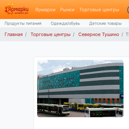
Ярмарки
Рынки
Торговые центры
Продукты питания
Одежда/обувь
Детские товары
Главная
Торговые центры
Северное Тушино
Т