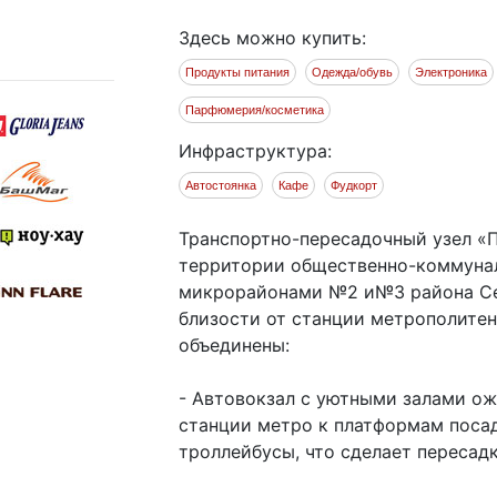
Здесь можно купить:
Продукты питания
Одежда/обувь
Электроника
Парфюмерия/косметика
Инфраструктура:
Автостоянка
Кафе
Фудкорт
Транспортно-пересадочный узел «П
территории общественно-коммуна
микрорайонами №2 и№3 района Се
близости от станции метрополитен
объединены:
- Автовокзал с уютными залами о
станции метро к платформам поса
троллейбусы, что сделает пересад