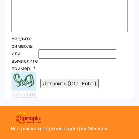
Введите
символы
или
вычислите
пример:
*
Обновить
Все рынки и торговые центры Москвы.